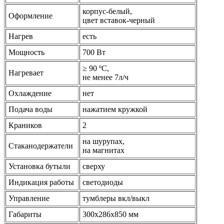
корпус-белый,
Оформление
цвет вставок-черный
Нагрев
есть
Мощность
700 Вт
≥ 90 ºС,
Нагревает
не менее 7л/ч
Охлаждение
нет
Подача воды
нажатием кружкой
Краников
2
на шурупах,
Стаканодержатели
на магнитах
Установка бутыли
сверху
Индикация работы
светодиоды
Управление
тумблеры вкл/выкл
Габариты
300x286x850 мм