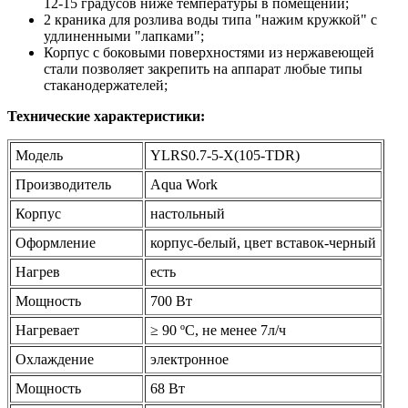
12-15 градусов ниже температуры в помещении;
2 краника для розлива воды типа "нажим кружкой" с
удлиненными "лапками";
Корпус с боковыми поверхностями из нержавеющей
стали позволяет закрепить на аппарат любые типы
стаканодержателей;
Технические характеристики:
Модель
YLRS0.7-5-X(105-TDR)
Производитель
Aqua Work
Корпус
настольный
Оформление
корпус-белый, цвет вставок-черный
Нагрев
есть
Мощность
700 Вт
Нагревает
≥ 90 ºС, не менее 7л/ч
Охлаждение
электронное
Мощность
68 Вт