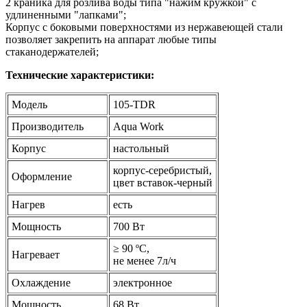
2 краника для розлива воды типа "нажим кружкой" с
удлиненными "лапками";
Корпус с боковыми поверхностями из нержавеющей стали
позволяет закрепить на аппарат любые типы
стаканодержателей;
Технические характеристики:
Модель
105-TDR
Производитель
Aqua Work
Корпус
настольный
корпус-серебристый,
Оформление
цвет вставок-черный
Нагрев
есть
Мощность
700 Вт
≥ 90 ºС,
Нагревает
не менее 7л/ч
Охлаждение
электронное
Мощность
68 Вт