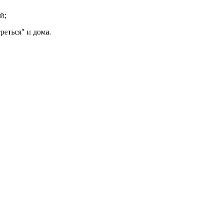
й;
еться" и дома.