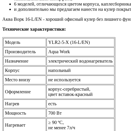
6 моделей, отличающихся цветом корпуса, каплесборника,
и дополнительно мы предлагаем нанести на кулер покры
Аква Ворк 16-L/EN - хороший офисный кулер без лишнего функ
Технические характеристики:
Модель
YLR2-5-X (16-L/EN)
Производитель
Aqua Work
Назначение
электрический водонагреватель
Корпус
напольный
Место внизу
не используется
корпус-серебристый,
Оформление
цвет вставок-красный
Нагрев
есть
Мощность
700 Вт
≥ 90 ºС,
Нагревает
не менее 7л/ч