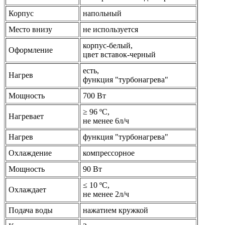
Корпус
напольный
Место внизу
не используется
корпус-белый,
Оформление
цвет вставок-черный
есть,
Нагрев
функция "турбонагрева"
Мощность
700 Вт
≥ 96 ºС,
Нагревает
не менее 6л/ч
Нагрев
функция "турбонагрева"
Охлаждение
компрессорное
Мощность
90 Вт
≤ 10 ºС,
Охлаждает
не менее 2л/ч
Подача воды
нажатием кружкой