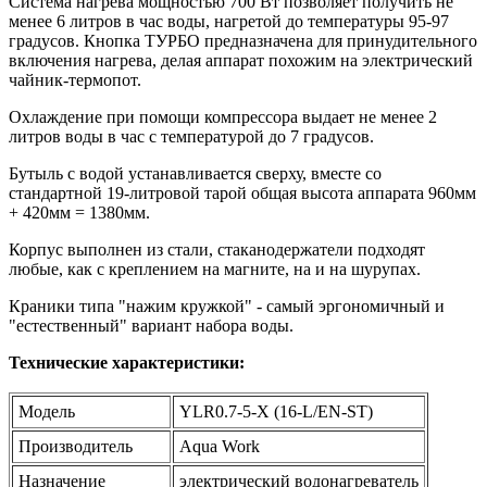
Система нагрева мощностью 700 Вт позволяет получить не
менее 6 литров в час воды, нагретой до температуры 95-97
градусов. Кнопка ТУРБО предназначена для принудительного
включения нагрева, делая аппарат похожим на электрический
чайник-термопот.
Охлаждение при помощи компрессора выдает не менее 2
литров воды в час с температурой до 7 градусов.
Бутыль с водой устанавливается сверху, вместе со
стандартной 19-литровой тарой общая высота аппарата 960мм
+ 420мм = 1380мм.
Корпус выполнен из стали, стаканодержатели подходят
любые, как c креплением на магните, на и на шурупах.
Краники типа "нажим кружкой" - самый эргономичный и
"естественный" вариант набора воды.
Технические характеристики:
Модель
YLR0.7-5-X (16-L/EN-ST)
Производитель
Aqua Work
Назначение
электрический водонагреватель