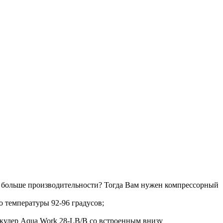
те больше производительности? Тогда Вам нужен компрессорный
о температуры 92-96 градусов;
 кулер Aqua Work 28-LB/B со встроенным внизу