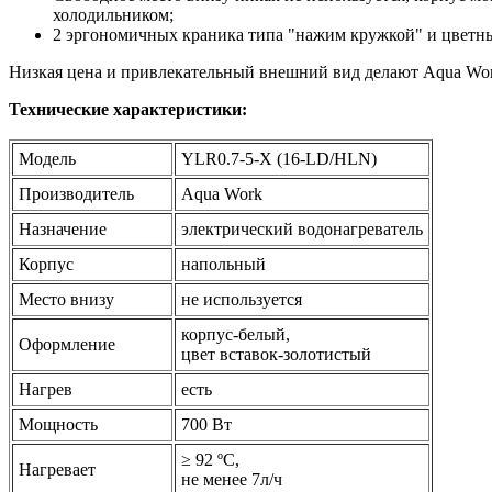
холодильником;
2 эргономичных краника типа "нажим кружкой" и цветны
Низкая цена и привлекательный внешний вид делают Aqua Wor
Технические характеристики:
Модель
YLR0.7-5-X (16-LD/HLN)
Производитель
Aqua Work
Назначение
электрический водонагреватель
Корпус
напольный
Место внизу
не используется
корпус-белый,
Оформление
цвет вставок-золотистый
Нагрев
есть
Мощность
700 Вт
≥ 92 ºС,
Нагревает
не менее 7л/ч