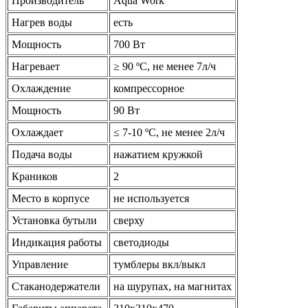
Производитель
Aqua Work
Нагрев воды
есть
Мощность
700 Вт
Нагревает
≥ 90 ºС, не менее 7л/ч
Охлаждение
компрессорное
Мощность
90 Вт
Охлаждает
≤ 7-10 ºС, не менее 2л/ч
Подача воды
нажатием кружкой
Краников
2
Место в корпусе
не используется
Установка бутыли
сверху
Индикация работы
светодиоды
Управление
тумблеры вкл/выкл
Стаканодержатели
на шурупах, на магнитах