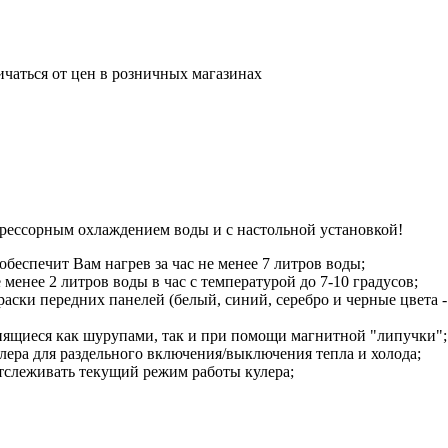
ичаться от цен в розничных магазинах
ессорным охлаждением воды и с настольной установкой!
обеспечит Вам нагрев за час не менее 7 литров воды;
енее 2 литров воды в час с температурой до 7-10 градусов;
раски передних панелей (белый, синий, серебро и черные цвета 
епящиеся как шурупами, так и при помощи магнитной "липучки";
лера для раздельного включения/выключения тепла и холода;
тслеживать текущий режим работы кулера;