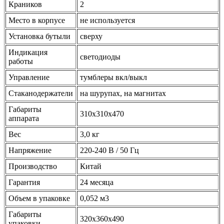
Краников
2
Место в корпусе
не используется
Установка бутыли
сверху
Индикация
светодиоды
работы
Управление
тумблеры вкл/выкл
Стаканодержатели
на шурупах, на магнитах
Габариты
310x310x470
аппарата
Вес
3,0 кг
Напряжение
220-240 В / 50 Гц
Производство
Китай
Гарантия
24 месяца
Объем в упаковке
0,052 м3
Габариты
320х360х490
упаковки