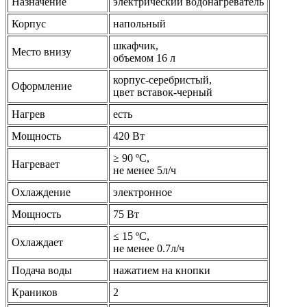
Назначение
электрический водонагреватель
Корпус
напольный
шкафчик,
Место внизу
объемом 16 л
корпус-серебристый,
Оформление
цвет вставок-черный
Нагрев
есть
Мощность
420 Вт
≥ 90 ºС,
Нагревает
не менее 5л/ч
Охлаждение
электронное
Мощность
75 Вт
≤ 15 ºС,
Охлаждает
не менее 0.7л/ч
Подача воды
нажатием на кнопки
Краников
2