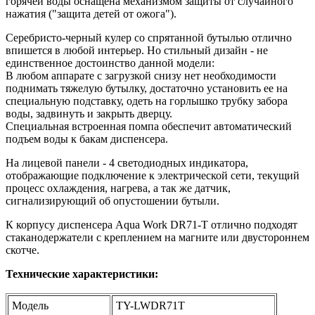
горячей воды оснащена механизмом защиты от случайного
нажатия ("защита детей от ожога").
Серебристо-черный кулер со спрятанной бутылью отлично
впишется в любой интерьер. Но стильный дизайн - не
единственное достоинство данной модели:
В любом аппарате с загрузкой снизу нет необходимости
поднимать тяжелую бутылку, достаточно установить ее на
специальную подставку, одеть на горлышко трубку забора
воды, задвинуть и закрыть дверцу.
Специальная встроенная помпа обеспечит автоматический
подъем воды к бакам диспенсера.
На лицевой панели - 4 светодиодных индикатора,
отображающие подключение к электрической сети, текущий
процесс охлаждения, нагрева, а так же датчик,
сигнализирующий об опустошении бутыли.
К корпусу диспенсера Aqua Work DR71-T отлично подходят
стаканодержатели с креплением на магните или двустороннем
скотче.
Технические характеристики:
Модель
TY-LWDR71T