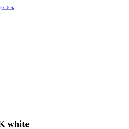
о 18 ч.
K white